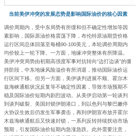
当前美伊冲突的发展态势是影响国际油价的核心因素
调价周期内，受中东局势有所缓和但不确定性增加等因
素影响，国际原油价格震荡下降，布伦特原油期货价格
运行区间总体回落至每桶90-100美元，本轮调价周期内
均价较上一轮下降。一方面，地缘冲突整体有所降温。
美伊冲突局势由初期高强度军事对抗转向“边打边谈”的僵
持阶段，中东地缘风险溢价有所消退，推动国际油价运
行区间下移。但另一方面，美伊谈判进展不顺、霍尔木
兹海峡通航状况反复等不确定性因素，导致市场预期不
稳及国际油价短期内剧烈波动。从美伊启动第一轮谈判
到谈判破裂、美国封锁伊朗港口，到以色列与黎巴嫩停
火协议生效后仍发生军事袭击，再到伊朗宣布放开霍尔
木兹海峡通航后又快速封锁，一系列反转持续扰动市场
预期，引发国际油价短期内急涨急跌。此外需要注意，